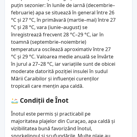
puțin sezonier: în lunile de iarnă (decembrie–
februarie) apa se situează în general între 26
°C și 27 °C, în primăvară (martie–mai) între 27
°C și 28 °C, vara (iunie–august) se
înregistrează frecvent 28 °C–29 °C, iar în
toamnă (septembrie–noiembrie)
temperatura oscilează aproximativ între 27
°C și 29 °C. Valoarea medie anuală se învârte
în jurul a 27–28 °C, iar variațiile sunt de obicei
moderate datorită poziției insulei în sudul
Mării Caraibilor și influenței curenților
tropicali care mențin apa caldă.
Condiții de Înot
Înotul este permis și practicabil pe
majoritatea plajelor din Curaçao, apa caldă și
vizibilitatea bună favorizând înotul,
snorkelingul și scufundările. Multe plaje au