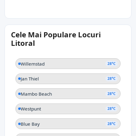
28°C
Cele Mai Populare Locuri
Labadera
Litoral
Willemstad
28°C
Jan Thiel
28°C
Mambo Beach
28°C
Westpunt
28°C
Blue Bay
28°C