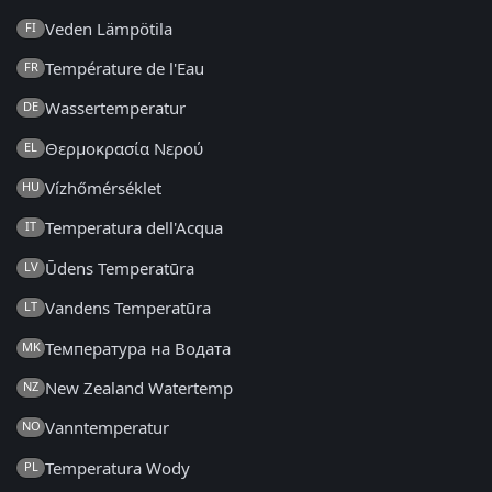
Veden Lämpötila
FI
Température de l'Eau
FR
Wassertemperatur
DE
Θερμοκρασία Νερού
EL
Vízhőmérséklet
HU
Temperatura dell'Acqua
IT
Ūdens Temperatūra
LV
Vandens Temperatūra
LT
Температура на Водата
MK
New Zealand Watertemp
NZ
Vanntemperatur
NO
Temperatura Wody
PL