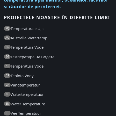
și râurilor de pe internet.
PROIECTELE NOASTRE ÎN DIFERITE LIMBI
Temperatura e Ujit
SQ
Australia Watertemp
AU
Temperatura Vode
BS
Температура на Водата
BG
Temperatura Vode
HR
Teplota Vody
CS
Vandtemperatur
DA
Watertemperatuur
NL
Water Temperature
EN
Vee Temperatuur
ET