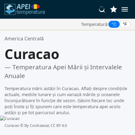
Temperatură:
°C
°F
Locațiile Tale Favorite:
America Centrală
Lista ta de favorite este goală.
Curacao
— Temperatura Apei Mării și Intervalele
Anuale
Temperatura mării astăzi în Curacao. Aflați despre condițiile
actuale, mediile lunare și cum variază mările și oceanele
înconjurătoare în funcție de sezon. Găsim fiecare loc unde
poți înota și îți spunem care este temperatura apei acolo
astăzi și pe tot parcursul anului.
Curacao ©
By Coolcaesar, CC BY 4.0