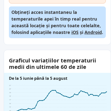
Obțineți acces instantaneu la
temperaturile apei în timp real pentru
această locație și pentru toate celelalte,
folosind aplicațiile noastre
iOS
și
Android
.
Graficul variațiilor temperaturii
medii din ultimele 60 de zile
De la 5 iunie până la 5 august
21°
20°
19°
18°
17°
16°
15°
14°