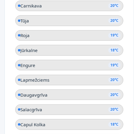
Carnikava
20°C
Tūja
20°C
Roja
19°C
Jūrkalne
18°C
Engure
19°C
Lapmežciems
20°C
Daugavgrīva
20°C
Salacgrīva
20°C
Capul Kolka
18°C