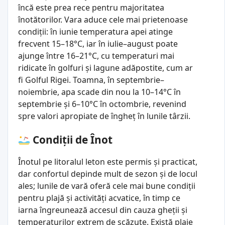
încă este prea rece pentru majoritatea
înotătorilor. Vara aduce cele mai prietenoase
condiții: în iunie temperatura apei atinge
frecvent 15–18°C, iar în iulie–august poate
ajunge între 16–21°C, cu temperaturi mai
ridicate în golfuri și lagune adăpostite, cum ar
fi Golful Rigei. Toamna, în septembrie–
noiembrie, apa scade din nou la 10–14°C în
septembrie și 6–10°C în octombrie, revenind
spre valori apropiate de îngheț în lunile târzii.
Condiții de Înot
Înotul pe litoralul leton este permis și practicat,
dar confortul depinde mult de sezon și de locul
ales; lunile de vară oferă cele mai bune condiții
pentru plajă și activități acvatice, în timp ce
iarna îngreunează accesul din cauza gheții și
temperaturilor extrem de scăzute. Există plaje