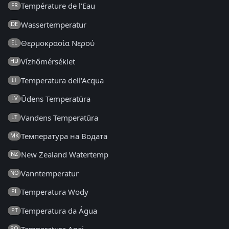
Température de l'Eau
FR
Wassertemperatur
DE
Θερμοκρασία Νερού
EL
Vízhőmérséklet
HU
Temperatura dell'Acqua
IT
Ūdens Temperatūra
LV
Vandens Temperatūra
LT
Температура на Водата
MK
New Zealand Watertemp
NZ
Vanntemperatur
NO
Temperatura Wody
PL
Temperatura da Água
PT
Temperatura Apei
RO