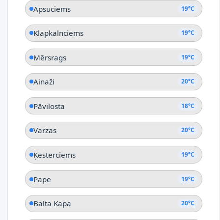
Apsuciems
19°C
Klapkalnciems
19°C
Mērsrags
19°C
Ainaži
20°C
Pāvilosta
18°C
Varzas
20°C
Ķesterciems
19°C
Pape
19°C
Balta Kapa
20°C