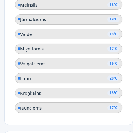
Melnsils
18°C
Jūrmalciems
19°C
Vaide
18°C
Miķeļtornis
17°C
Valgalciems
19°C
Lauči
20°C
Kroņkalns
18°C
Jaunciems
17°C