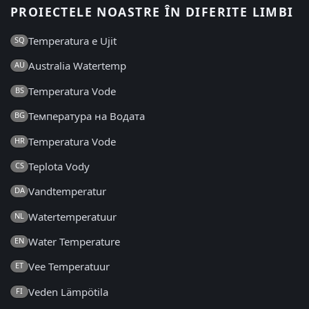
PROIECTELE NOASTRE ÎN DIFERITE LIMBI
Temperatura e Ujit
SQ
Australia Watertemp
AU
Temperatura Vode
BS
Температура на Водата
BG
Temperatura Vode
HR
Teplota Vody
CS
Vandtemperatur
DA
Watertemperatuur
NL
Water Temperature
EN
Vee Temperatuur
ET
Veden Lämpötila
FI