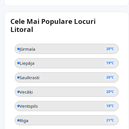
20°C
Cele Mai Populare Locuri
Ainaži
Litoral
Jūrmala
20°C
Liepāja
19°C
Saulkrasti
20°C
Vecāķi
20°C
Ventspils
18°C
Riga
21°C