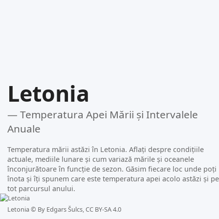
Letonia
— Temperatura Apei Mării și Intervalele
Anuale
Temperatura mării astăzi în Letonia. Aflați despre condițiile
actuale, mediile lunare și cum variază mările și oceanele
înconjurătoare în funcție de sezon. Găsim fiecare loc unde poți
înota și îți spunem care este temperatura apei acolo astăzi și pe
tot parcursul anului.
Letonia ©
By Edgars Šulcs, CC BY-SA 4.0