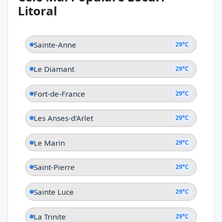
Les Trois Ilets
Litoral
Sainte-Anne
29°C
Le Diamant
29°C
Fort-de-France
29°C
Les Anses-d'Arlet
29°C
Le Marin
29°C
Saint-Pierre
29°C
Sainte Luce
29°C
La Trinite
29°C