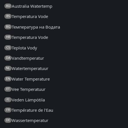
Australia Watertemp
AU
Temperatura Vode
BS
Температура на Водата
BG
Temperatura Vode
HR
Teplota Vody
CS
Vandtemperatur
DA
Watertemperatuur
NL
Water Temperature
EN
Vee Temperatuur
ET
Veden Lämpötila
FI
Température de l'Eau
FR
Wassertemperatur
DE