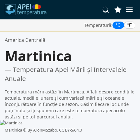
Temperatură:
°C
°F
Locațiile Tale Favorite:
America Centrală
Lista ta de favorite este goală.
Martinica
— Temperatura Apei Mării și Intervalele
Anuale
Temperatura mării astăzi în Martinica. Aflați despre condițiile
actuale, mediile lunare și cum variază mările și oceanele
înconjurătoare în funcție de sezon. Găsim fiecare loc unde
poți înota și îți spunem care este temperatura apei acolo
astăzi și pe tot parcursul anului.
Martinica ©
By AronMSzabo, CC BY-SA 4.0