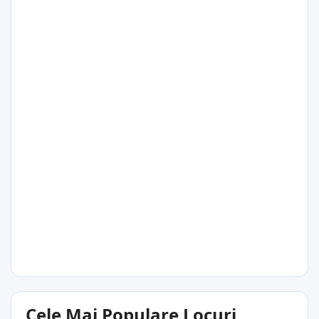
29°C
La Trinite
29°C
Le Robert
29°C
Cele Mai Populare Locuri