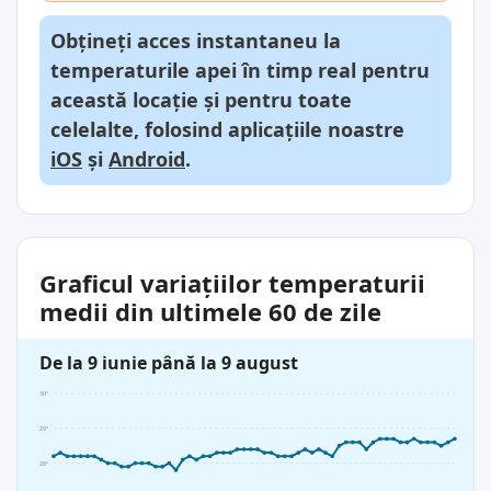
Obțineți acces instantaneu la
temperaturile apei în timp real pentru
această locație și pentru toate
celelalte, folosind aplicațiile noastre
iOS
și
Android
.
Graficul variațiilor temperaturii
medii din ultimele 60 de zile
De la 9 iunie până la 9 august
30°
29°
28°