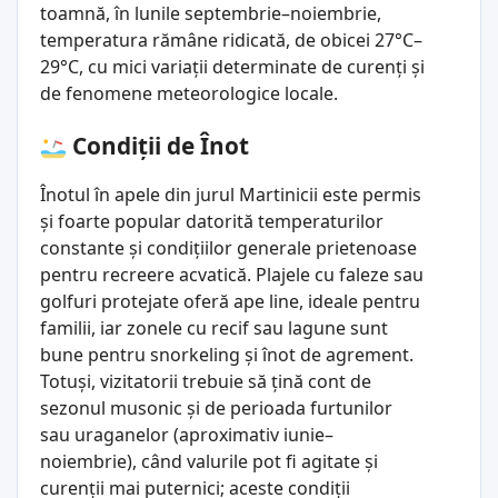
toamnă, în lunile septembrie–noiembrie,
temperatura rămâne ridicată, de obicei 27°C–
29°C, cu mici variații determinate de curenți și
de fenomene meteorologice locale.
Condiții de Înot
Înotul în apele din jurul Martinicii este permis
și foarte popular datorită temperaturilor
constante și condițiilor generale prietenoase
pentru recreere acvatică. Plajele cu faleze sau
golfuri protejate oferă ape line, ideale pentru
familii, iar zonele cu recif sau lagune sunt
bune pentru snorkeling și înot de agrement.
Totuși, vizitatorii trebuie să țină cont de
sezonul musonic și de perioada furtunilor
sau uraganelor (aproximativ iunie–
noiembrie), când valurile pot fi agitate și
curenții mai puternici; aceste condiții