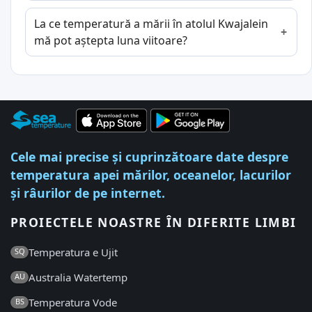
La ce temperatură a mării în atolul Kwajalein
mă pot aștepta luna viitoare?
Cele mai precise și cuprinzătoare date despre
temperatura apei mărilor, oceanelor, lacurilor
și râurilor de pe internet.
PROIECTELE NOASTRE ÎN DIFERITE LIMBI
Temperatura e Ujit
SQ
Australia Watertemp
AU
Temperatura Vode
BS