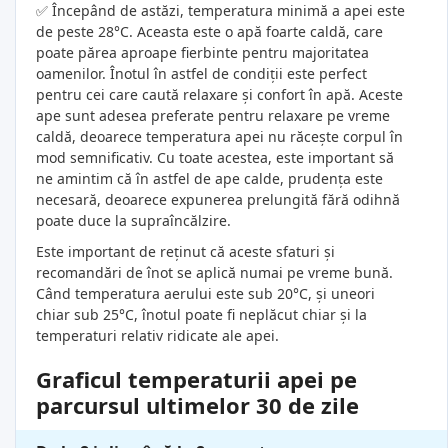
✅ Începând de astăzi, temperatura minimă a apei este
de peste 28°C. Aceasta este o apă foarte caldă, care
poate părea aproape fierbinte pentru majoritatea
oamenilor. Înotul în astfel de condiții este perfect
pentru cei care caută relaxare și confort în apă. Aceste
ape sunt adesea preferate pentru relaxare pe vreme
caldă, deoarece temperatura apei nu răcește corpul în
mod semnificativ. Cu toate acestea, este important să
ne amintim că în astfel de ape calde, prudența este
necesară, deoarece expunerea prelungită fără odihnă
poate duce la supraîncălzire.
Este important de reținut că aceste sfaturi și
recomandări de înot se aplică numai pe vreme bună.
Când temperatura aerului este sub 20°C, și uneori
chiar sub 25°C, înotul poate fi neplăcut chiar și la
temperaturi relativ ridicate ale apei.
Graficul temperaturii apei pe
parcursul ultimelor 30 de zile