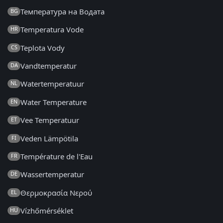
Температура на Водата
BG
Temperatura Vode
HR
Teplota Vody
CS
Vandtemperatur
DA
Watertemperatuur
NL
Water Temperature
EN
Vee Temperatuur
ET
Veden Lämpötila
FI
Température de l'Eau
FR
Wassertemperatur
DE
Θερμοκρασία Νερού
EL
Vízhőmérséklet
HU