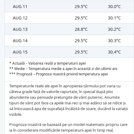
AUG 11
29.5°C
30.0°C
AUG 12
29.5°C
30.1°C
AUG 13
28.8°C
30.2°C
AUG 14
29.5°C
30.3°C
AUG 15
29.5°C
30.4°C
* Actuală – Valoarea reală a temperaturii apei
** Medie – Temperatura medie a apei în această zi din ultimii ani
*** Prognoză – Prognoza noastră privind temperatura apei
Temperaturile reale ale apei în apropierea țărmului pot varia cu
câteva grade față de valorile raportate, în special după ploi
abundente sau perioade prelungite de vânt puternic. Anumite
tipuri de vânt pot face ca apele mai reci și mai adânci să se ridice și
să înlocuiască apa de suprafață încălzită de soare, ducând la variații
vizibile.
Prognoza noastră se bazează pe un model matematic propriu care
ia în considerare modificările temperaturii apei în timp real,