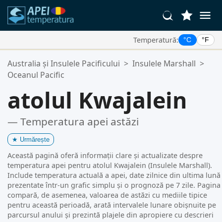
Temperatură:
°C
°F
Locațiile Tale Favorite:
Australia și Insulele Pacificului
>
Insulele Marshall
>
Lista ta de favorite este goală.
Oceanul Pacific
atolul Kwajalein
— Temperatura apei astăzi
★
Urmărește
Această pagină oferă informații clare și actualizate despre
temperatura apei pentru atolul Kwajalein (Insulele Marshall).
Include temperatura actuală a apei, date zilnice din ultima lună
prezentate într-un grafic simplu și o prognoză pe 7 zile. Pagina
compară, de asemenea, valoarea de astăzi cu mediile tipice
pentru această perioadă, arată intervalele lunare obișnuite pe
parcursul anului și prezintă plajele din apropiere cu descrieri