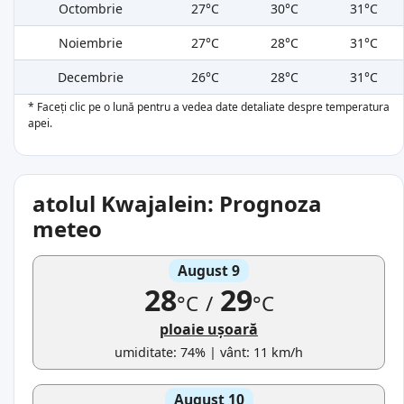
Octombrie
27°C
30°C
31°C
Noiembrie
27°C
28°C
31°C
Decembrie
26°C
28°C
31°C
* Faceți clic pe o lună pentru a vedea date detaliate despre temperatura
apei.
atolul Kwajalein: Prognoza
meteo
August 9
28
29
°C
/
°C
ploaie ușoară
umiditate: 74% | vânt: 11 km/h
August 10