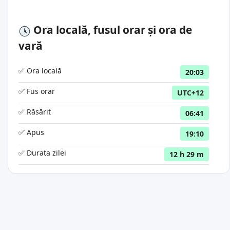
Ora locală, fusul orar și ora de
vară
✅ Ora locală
20:03
✅ Fus orar
UTC+12
✅ Răsărit
06:41
✅ Apus
19:10
✅ Durata zilei
12 h 29 m