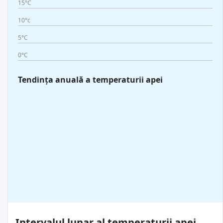
15°C
10°c
5°C
0°C
Tendința anuală a temperaturii apei
Intervalul lunar al temperaturii apei