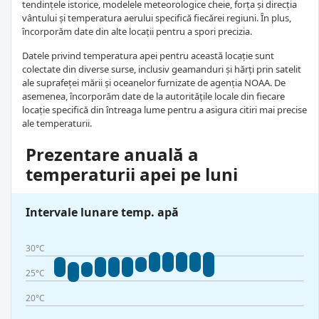
tendințele istorice, modelele meteorologice cheie, forța și direcția
vântului și temperatura aerului specifică fiecărei regiuni. În plus,
încorporăm date din alte locații pentru a spori precizia.
Datele privind temperatura apei pentru această locație sunt
colectate din diverse surse, inclusiv geamanduri și hărți prin satelit
ale suprafeței mării și oceanelor furnizate de agenția NOAA. De
asemenea, încorporăm date de la autoritățile locale din fiecare
locație specifică din întreaga lume pentru a asigura citiri mai precise
ale temperaturii.
Prezentare anuală a
temperaturii apei pe luni
Intervale lunare temp. apă
30°C
25°C
20°C