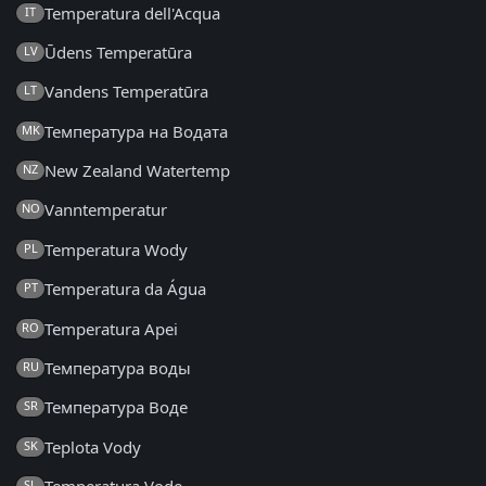
Temperatura dell'Acqua
IT
Ūdens Temperatūra
LV
Vandens Temperatūra
LT
Температура на Водата
MK
New Zealand Watertemp
NZ
Vanntemperatur
NO
Temperatura Wody
PL
Temperatura da Água
PT
Temperatura Apei
RO
Температура воды
RU
Температура Воде
SR
Teplota Vody
SK
SL