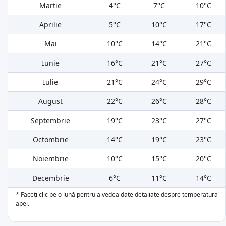
Martie
4°C
7°C
10°C
Aprilie
5°C
10°C
17°C
Mai
10°C
14°C
21°C
Iunie
16°C
21°C
27°C
Iulie
21°C
24°C
29°C
August
22°C
26°C
28°C
Septembrie
19°C
23°C
27°C
Octombrie
14°C
19°C
23°C
Noiembrie
10°C
15°C
20°C
Decembrie
6°C
11°C
14°C
* Faceți clic pe o lună pentru a vedea date detaliate despre temperatura
apei.