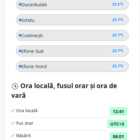
Durankulak
25.5°C
Schitu
25.7°C
Costinești
25.7°C
Eforie Sud
25.7°C
Eforie Nord
25.7°C
Ora locală, fusul orar și ora de
vară
✅ Ora locală
12:41
✅ Fus orar
UTC+3
✅ Răsărit
06:01