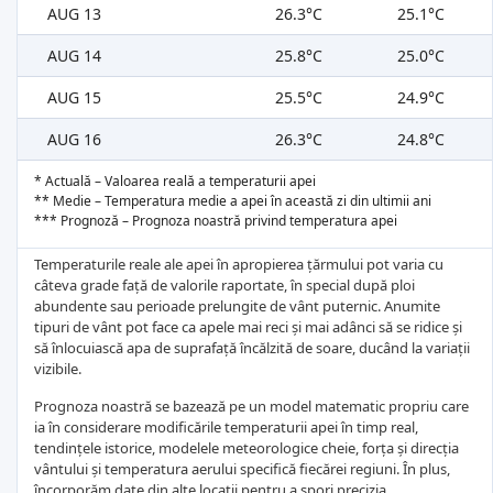
AUG 13
26.3°C
25.1°C
AUG 14
25.8°C
25.0°C
AUG 15
25.5°C
24.9°C
AUG 16
26.3°C
24.8°C
* Actuală – Valoarea reală a temperaturii apei
** Medie – Temperatura medie a apei în această zi din ultimii ani
*** Prognoză – Prognoza noastră privind temperatura apei
Temperaturile reale ale apei în apropierea țărmului pot varia cu
câteva grade față de valorile raportate, în special după ploi
abundente sau perioade prelungite de vânt puternic. Anumite
tipuri de vânt pot face ca apele mai reci și mai adânci să se ridice și
să înlocuiască apa de suprafață încălzită de soare, ducând la variații
vizibile.
Prognoza noastră se bazează pe un model matematic propriu care
ia în considerare modificările temperaturii apei în timp real,
tendințele istorice, modelele meteorologice cheie, forța și direcția
vântului și temperatura aerului specifică fiecărei regiuni. În plus,
încorporăm date din alte locații pentru a spori precizia.