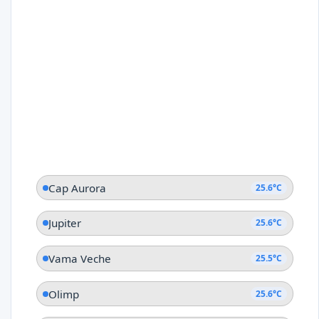
Cap Aurora
25.6°C
Jupiter
25.6°C
Vama Veche
25.5°C
Olimp
25.6°C