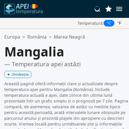
Temperatură:
°C
°F
Locațiile Tale Favorite:
Europa
>
România
>
Marea Neagră
Lista ta de favorite este goală.
Mangalia
— Temperatura apei astăzi
★
Urmărește
Această pagină oferă informații clare și actualizate despre
temperatura apei pentru Mangalia (România). Include
temperatura actuală a apei, date zilnice din ultima lună
prezentate într-un grafic simplu și o prognoză pe 7 zile. Pagina
compară, de asemenea, valoarea de astăzi cu mediile tipice
pentru această perioadă, arată intervalele lunare obișnuite pe
parcursul anului și prezintă plajele din apropiere cu descrieri
scurte. Vremea locală pentru următoarele zile și informațiile