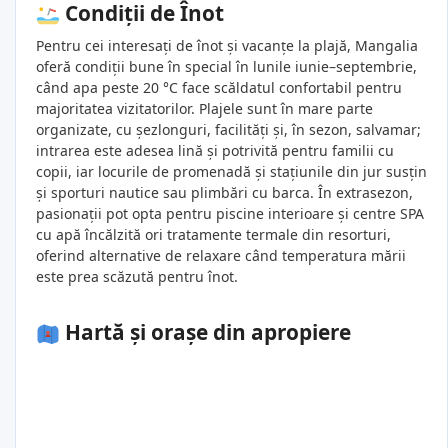
Condiții de Înot
Pentru cei interesați de înot și vacanțe la plajă, Mangalia
oferă condiții bune în special în lunile iunie–septembrie,
când apa peste 20 °C face scăldatul confortabil pentru
majoritatea vizitatorilor. Plajele sunt în mare parte
organizate, cu șezlonguri, facilități și, în sezon, salvamar;
intrarea este adesea lină și potrivită pentru familii cu
copii, iar locurile de promenadă și stațiunile din jur susțin
și sporturi nautice sau plimbări cu barca. În extrasezon,
pasionații pot opta pentru piscine interioare și centre SPA
cu apă încălzită ori tratamente termale din resorturi,
oferind alternative de relaxare când temperatura mării
este prea scăzută pentru înot.
Hartă și orașe din apropiere