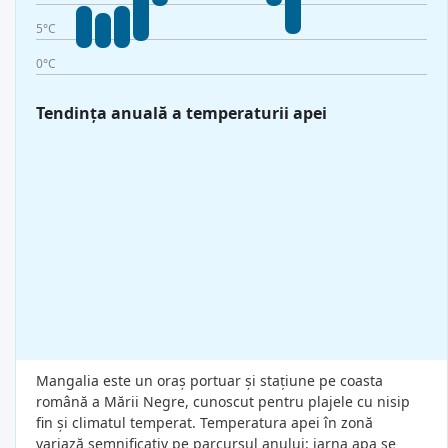
5°C
0°C
Tendința anuală a temperaturii apei
Mangalia este un oraș portuar și stațiune pe coasta
română a Mării Negre, cunoscut pentru plajele cu nisip
fin și climatul temperat. Temperatura apei în zonă
variază semnificativ pe parcursul anului: iarna apa se