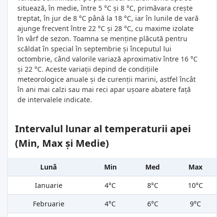
situează, în medie, între 5 °C și 8 °C, primăvara crește
treptat, în jur de 8 °C până la 18 °C, iar în lunile de vară
ajunge frecvent între 22 °C și 28 °C, cu maxime izolate
în vârf de sezon. Toamna se menține plăcută pentru
scăldat în special în septembrie și începutul lui
octombrie, când valorile variază aproximativ între 16 °C
și 22 °C. Aceste variații depind de condițiile
meteorologice anuale și de curenții marini, astfel încât
în ani mai calzi sau mai reci apar ușoare abatere față
de intervalele indicate.
Intervalul lunar al temperaturii apei
(Min, Max și Medie)
Lună
Min
Med
Max
Ianuarie
4°C
8°C
10°C
Februarie
4°C
6°C
9°C