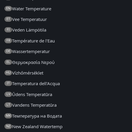
Water Temperature
EN
Vee Temperatuur
ET
Veden Lämpötila
FI
Température de l'Eau
FR
Wassertemperatur
DE
Θερμοκρασία Νερού
EL
Vízhőmérséklet
HU
Temperatura dell'Acqua
IT
Ūdens Temperatūra
LV
Vandens Temperatūra
LT
Температура на Водата
MK
New Zealand Watertemp
NZ