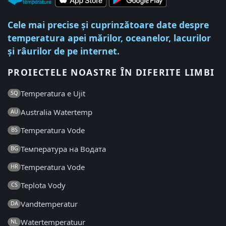
Cele mai precise și cuprinzătoare date despre
temperatura apei mărilor, oceanelor, lacurilor
și râurilor de pe internet.
PROIECTELE NOASTRE ÎN DIFERITE LIMBI
Temperatura e Ujit
SQ
Australia Watertemp
AU
Temperatura Vode
BS
Температура на Водата
BG
Temperatura Vode
HR
Teplota Vody
CS
Vandtemperatur
DA
Watertemperatuur
NL