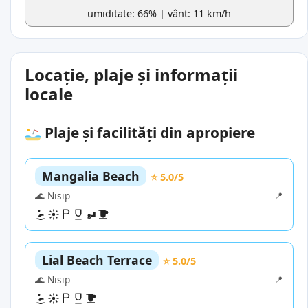
umiditate: 66% | vânt: 11 km/h
Locație, plaje și informații
locale
Plaje și facilități din apropiere
Mangalia Beach
⭐ 5.0/5
🌊 Nisip
📍
Lial Beach Terrace
⭐ 5.0/5
🌊 Nisip
📍