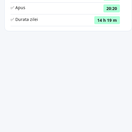
✅ Apus
20:20
✅ Durata zilei
14 h 19 m