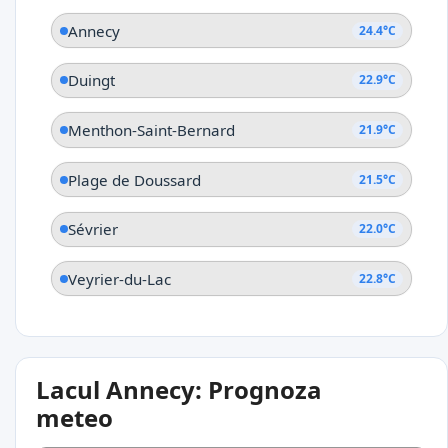
Annecy
24.4°C
Duingt
22.9°C
Menthon-Saint-Bernard
21.9°C
Plage de Doussard
21.5°C
Sévrier
22.0°C
Veyrier-du-Lac
22.8°C
Lacul Annecy: Prognoza
meteo