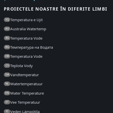
PROIECTELE NOASTRE ÎN DIFERITE LIMBI
Temperatura e Ujit
SQ
Australia Watertemp
AU
Temperatura Vode
BS
Температура на Водата
BG
Temperatura Vode
HR
Teplota Vody
CS
Vandtemperatur
DA
Watertemperatuur
NL
Water Temperature
EN
Vee Temperatuur
ET
Veden Lämpötila
FI