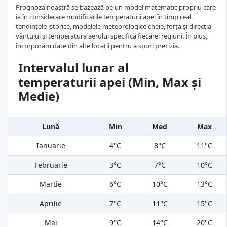
Prognoza noastră se bazează pe un model matematic propriu care
ia în considerare modificările temperaturii apei în timp real,
tendințele istorice, modelele meteorologice cheie, forța și direcția
vântului și temperatura aerului specifică fiecărei regiuni. În plus,
încorporăm date din alte locații pentru a spori precizia.
Intervalul lunar al
temperaturii apei (Min, Max și
Medie)
Lună
Min
Med
Max
Ianuarie
4°C
8°C
11°C
Februarie
3°C
7°C
10°C
Martie
6°C
10°C
13°C
Aprilie
7°C
11°C
15°C
Mai
9°C
14°C
20°C