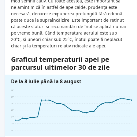
mod semnificativ. Cu toate acestea, este important să
ne amintim că în astfel de ape calde, prudența este
necesară, deoarece expunerea prelungită fără odihnă
poate duce la supraîncălzire. Este important de reținut
că aceste sfaturi și recomandări de înot se aplică numai
pe vreme bună. Când temperatura aerului este sub
20°C, și uneori chiar sub 25°C, înotul poate fi neplăcut
chiar și la temperaturi relativ ridicate ale apei.
Graficul temperaturii apei pe
parcursul ultimelor 30 de zile
De la 8 iulie până la 8 august
28°
27°
26°
25°
24°
23°
22°