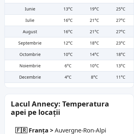
Iunie
13°C
19°C
25°C
Iulie
16°C
21°C
27°C
August
16°C
21°C
27°C
Septembrie
12°C
18°C
23°C
Octombrie
10°C
14°C
18°C
Noiembrie
6°C
10°C
13°C
Decembrie
4°C
8°C
11°C
Lacul Annecy: Temperatura
apei pe locații
🇫🇷 Franța
>
Auvergne-Ron-Alpi