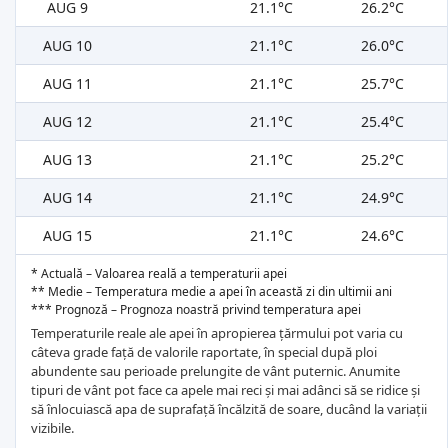
AUG 9
21.1°C
26.2°C
AUG 10
21.1°C
26.0°C
AUG 11
21.1°C
25.7°C
AUG 12
21.1°C
25.4°C
AUG 13
21.1°C
25.2°C
AUG 14
21.1°C
24.9°C
AUG 15
21.1°C
24.6°C
* Actuală – Valoarea reală a temperaturii apei
** Medie – Temperatura medie a apei în această zi din ultimii ani
*** Prognoză – Prognoza noastră privind temperatura apei
Temperaturile reale ale apei în apropierea țărmului pot varia cu
câteva grade față de valorile raportate, în special după ploi
abundente sau perioade prelungite de vânt puternic. Anumite
tipuri de vânt pot face ca apele mai reci și mai adânci să se ridice și
să înlocuiască apa de suprafață încălzită de soare, ducând la variații
vizibile.