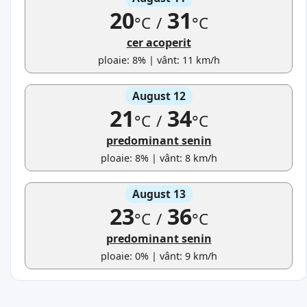
20
31
°C
/
°C
cer acoperit
ploaie: 8% | vânt: 11 km/h
August 12
21
34
°C
/
°C
predominant senin
ploaie: 8% | vânt: 8 km/h
August 13
23
36
°C
/
°C
predominant senin
ploaie: 0% | vânt: 9 km/h