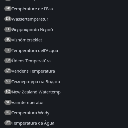
Température de l'Eau
FR
Wassertemperatur
DE
Θερμοκρασία Νερού
EL
Vízhőmérséklet
HU
Temperatura dell'Acqua
IT
Ūdens Temperatūra
LV
Vandens Temperatūra
LT
Температура на Водата
MK
New Zealand Watertemp
NZ
Vanntemperatur
NO
Temperatura Wody
PL
Temperatura da Água
PT