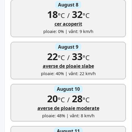
August 8
18
32
°C
/
°C
cer acoperit
ploaie: 0% | vânt: 9 km/h
August 9
22
33
°C
/
°C
averse de ploaie slabe
ploaie: 40% | vânt: 22 km/h
August 10
20
28
°C
/
°C
averse de ploaie moderate
ploaie: 48% | vânt: 8 km/h
August 11