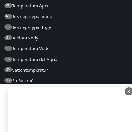
Temperatura Apei
RO
Температура воды
RU
Температура Воде
SR
Teplota Vody
SK
Temperatura Vode
SL
Temperatura del Agua
ES
Vattentemperatur
SV
Su Sıcaklığı
TR
×
×
Температура Води
UK
2014 - 2026 © ro.seatemperature.net – Toate drepturile
rezervate
FAQ
|
Termeni și Condiții Generale
|