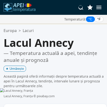
Temperatură:
°C
°F
Locațiile Tale Favorite:
Europa
>
Lacuri
Lista ta de favorite este goală.
Lacul Annecy
— Temperatura actuală a apei, tendințe
anuale și prognoză
★
Urmărește
Această pagină oferă informații despre temperatura actuală a
apei în Lacul Annecy, tendințe, intervale lunare și prognoza
pentru următoarele zile.
Lacul Annecy, Franța ©
pixabay.com